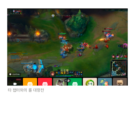
타 챕터와의 롤 대항전